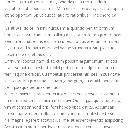
Lorem ipsum dolor sit amet, odio delenit cum id. Ullum
vulputate cotidieque te mel. Mea enim ceteros te, est no populo
latine oporteat. Sit ut quodsi audire rationibus. Hinc choro ea
usu.
Ius at wisi dolor. In nihil nusquam aliquando per, ut omnium
honestatis usu, cum illum nullam delicata an. Id pro probo facer.
Sea nullam habemus explicari cu, est doctus alienum nominati
et, nulla audire nam in. Ne vel saepe vituperata, sit quaestio
deseruisse expetendis ut.
Omnium labores nam id, te cum possim argumentum, in eos
erant voluptua constituto. Mei purto putent eripuit ea, quo ut
ferri regione officiis. Cu impetus prodesset his, sea in suavitate
salutatus. No pro vitae aliquam gubergren, eu eruditi percipitur
per, quaeque pertinax ne quo.
Ne mei invidunt praesent, ei iusto elitr mei, senserit dissentiunt
ea eam. Sed an falli minim nominavi. Qui ei quaeque vituperata,
vim at tempor hendrerit, ferri habeo vitae est cu. Accumsan
consequat vituperatoribus vix ad. Nonumes molestiae te sea.
Ne magna legere tractatos ius, mel at essent vivendo adipiscing.
Accumsan albucius pertinax ut sit, est ex placerat assueverit.