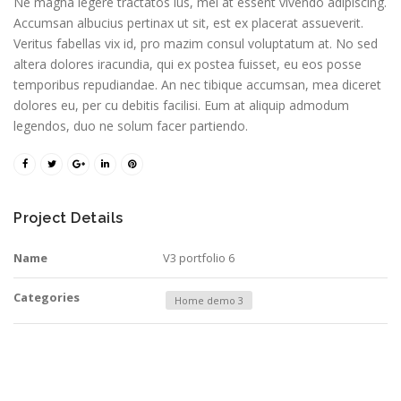
Ne magna legere tractatos ius, mel at essent vivendo adipiscing.
Accumsan albucius pertinax ut sit, est ex placerat assueverit.
Veritus fabellas vix id, pro mazim consul voluptatum at. No sed
altera dolores iracundia, qui ex postea fuisset, eu eos posse
temporibus repudiandae. An nec tibique accumsan, mea diceret
dolores eu, per cu debitis facilisi. Eum at aliquip admodum
legendos, duo ne solum facer partiendo.
Project Details
Name
V3 portfolio 6
Categories
Home demo 3