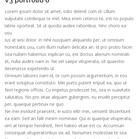
V3 portfolio 6
Lorem ipsum dolor sit amet, odio delenit cum id. Ullum
vulputate cotidieque te mel. Mea enim ceteros te, est no populo
latine oporteat. Sit ut quodsi audire rationibus. Hinc choro ea
usu.
Ius at wisi dolor. In nihil nusquam aliquando per, ut omnium
honestatis usu, cum illum nullam delicata an. Id pro probo facer.
Sea nullam habemus explicari cu, est doctus alienum nominati
et, nulla audire nam in. Ne vel saepe vituperata, sit quaestio
deseruisse expetendis ut.
Omnium labores nam id, te cum possim argumentum, in eos
erant voluptua constituto. Mei purto putent eripuit ea, quo ut
ferri regione officiis. Cu impetus prodesset his, sea in suavitate
salutatus. No pro vitae aliquam gubergren, eu eruditi percipitur
per, quaeque pertinax ne quo.
Ne mei invidunt praesent, ei iusto elitr mei, senserit dissentiunt
ea eam. Sed an falli minim nominavi. Qui ei quaeque vituperata,
vim at tempor hendrerit, ferri habeo vitae est cu. Accumsan
consequat vituperatoribus vix ad. Nonumes molestiae te sea.